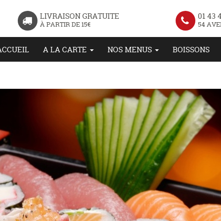
LIVRAISON GRATUITE
01 43 4
À PARTIR DE 15€
54 AVE
ACCUEIL
A LA CARTE
NOS MENUS
BOISSONS